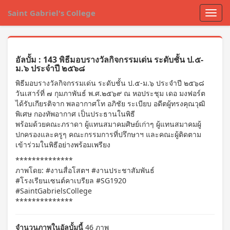
Saint Gabriel's College
อัลบั้ม : 143 พิธีมอบรางวัลกิจกรรมเด่น ระดับชั้น ป.๕-
ม.๖ ประจำปี ๒๕๖๘
พิธีมอบรางวัลกิจกรรมเด่น ระดับชั้น ป.๕-ม.๖ ประจำปี ๒๕๖๘
วันเสาร์ที่ ๗ กุมภาพันธ์ พ.ศ.๒๕๖๙ ณ หอประชุม เดอ มงฟอร์ต
ได้รับเกียรติจาก พลอากาศโท อภิชัย ระเบียบ อดีตผู้ทรงคุณวุฒิ
พิเศษ กองทัพอากาศ เป็นประธานในพิธี
พร้อมด้วยคณะภราดา ผู้แทนสมาคมศิษย์เก่าๆ ผู้แทนสมาคมผู้
ปกครองและครูๆ คณะกรรมการที่ปรึกษาฯ และคณะผู้ติดตาม
เข้าร่วมในพิธีอย่างพร้อมเพรียง
**************
ภาพโดย: #งานสื่อโสตฯ #งานประชาสัมพันธ์
#โรงเรียนเซนต์คาเบรียล #SG1920
#SaintGabrielsCollege
**************
จำนวนภาพในอัลบั้มนี้
46 ภาพ