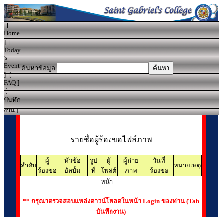
[
Home
]
[
Today
's
Event
ค้นหาข้อมูล:
]
[
FAQ
]
[
บันทึก
งาน
]
รายชื่อผู้ร้องขอไฟล์ภาพ
ผู้
หัวข้อ
รูป
ผู้
ผู้ถ่าย
วันที่
ลำดับ
หมายเหตุ
ร้องขอ
อัลบั้ม
ที่
โพสต์
ภาพ
ร้องขอ
หน้า
** กรุณาตรวจสอบแหล่งดาวน์โหลดในหน้า Login ของท่าน (Tab
บันทึกงาน)