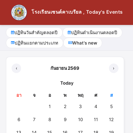
โรงเรียนเซนต์คาเบรียล , Today's Events
ปฏิทินวันสำคัญตลอดปี
ปฏิทินดำเนินงานตลอดปี
ปฏิทินแยกตามประเภท
What's new
‹
กันยายน 2569
›
Today
อา
จ
อ
พ
พฤ
ศ
ส
1
2
3
4
5
6
7
8
9
10
11
12
13
14
15
16
17
18
19