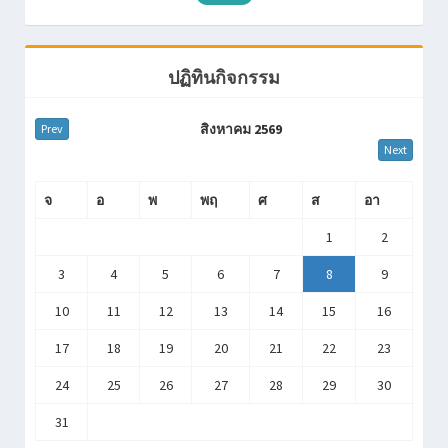
29/05/2568
ตรวจสุขภาพนักเรียนระดับ
งานสุข
ชั้นประถมศึกษา ประจำปี
อนามัย
2568
ปฏิทินกิจกรรม
28/05/2568
ตรวจสุขภาพนักเรียนระดับ
งานสุข
ชั้นประถมศึกษา ประจำปี
อนามัย
สิงหาคม 2569
Prev
2568
Next
27/05/2568
ตรวจสุขภาพนักเรียนระดับ
งานสุข
ชั้นประถมศึกษา ประจำปี
อนามัย
จ
อ
พ
พฤ
ศ
ส
อา
2568
1
2
Showing 1 to 20 of 21 entries
Previous
1
2
Next
3
4
5
6
7
8
9
10
11
12
13
14
15
16
17
18
19
20
21
22
23
24
25
26
27
28
29
30
31