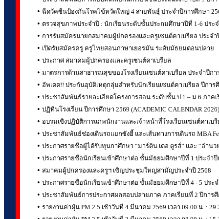
•
ฉีดวัคซีนป้องกันโรคไข้หวัดใหญ่ 4 สายพันธุ์ ประจำปีการศึกษา 25
•
ตรวจสุขภาพประจำปี : นักเรียนระดับชั้นประถมศึกษาปีที่ 1-6 ประ
•
การรับสมัครนายกสมาคมผู้ปกครองและครูเซนต์คาเบรียล ประจำป
•
เปิดรับสมัครครู ครูไทยสอนภาษาเยอรมัน ระดับมัธยมตอนปลาย
•
ประกาศ สมาคมผู้ปกครองและครูเซนต์คาเบรียล
•
มาตรการด้านสาธารณสุขของโรงเรียนเซนต์คาเบรียล ประจำปีกา
•
อัพเดต!! ประกันอุบัติเหตุกลุ่มสำหรับนักเรียนเซนต์คาเบรียล ปีการ
•
ประชาสัมพันธ์รายละเอียดโครงการสอน ระดับชั้น ป.1 – ม.6 ภาคเรี
•
ปฏิทินโรงเรียน ปีการศึกษา 2569 (ACADEMIC CALENDAR 2026
•
อบรมเชิงปฏิบัติการแก่พนักงานและเจ้าหน้าที่โรงเรียนเซนต์คาเบรี
•
ประชาสัมพันธ์ช่องเดินรถแยกซังฮี้ และเส้นทางการเดินรถ MBA Fe
•
ประกาศรายชื่อผู้ได้รับทุนกาศึกษา “มาร์ติน เดอ ตูรส์” และ “อำนวย
•
ประกาศรายชื่อนักเรียนเข้าศึกษาต่อ ชั้นมัธยมศึกษาปีที่ 1 ประจำ
•
สมาคมผู้ปกครองและครูฯ เชิญประชุมใหญ่สามัญประจำปี 2568
•
ประกาศรายชื่อนักเรียนเข้าศึกษาต่อ ชั้นมัธยมศึกษาปีที่ 4 - 5 ปร
•
ประชาสัมพันธ์การประกาศผลสอบปลายภาค ภาคเรียนที่ 2 ปีการศ
•
รายงานค่าฝุ่น PM 2.5 เช้าวันที่ 4 มีนาคม 2569 เวลา 09.00 น. :
•