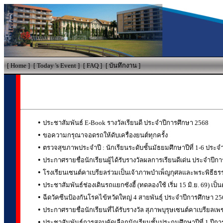
[
Home
]
[
Today 's Event
]
[
FAQ
]
[
บันทึกงาน
]
•
ประชาสัมพันธ์ E-Book รางวัลเรียนดี ประจำปีการศึกษา 2568
•
ขอความกรุณาจอดรถให้ดับเครื่องยนต์ทุกครั้ง
•
ตรวจสุขภาพประจำปี : นักเรียนระดับชั้นมัธยมศึกษาปีที่ 1-6 ประ
•
ประกาศรายชื่อนักเรียนผู้ได้รับรางวัลผลการเรียนดีเด่น ประจำปีก
•
โรงเรียนเซนต์คาเบรียลร่วมเป็นเจ้าภาพบำเพ็ญกุศลและพระพิธี
•
ประชาสัมพันธ์ช่องเดินรถแยกซังฮี้ (ทดลองใช้ เริ่ม 15 มิ.ย. 69) เป็
•
ฉีดวัคซีนป้องกันโรคไข้หวัดใหญ่ 4 สายพันธุ์ ประจำปีการศึกษา 25
•
ประกาศรายชื่อนักเรียนที่ได้รับรางวัล สุภาพบุรุษเซนต์คาเบรียลเพ
•
ประชาสัมพันธ์การสอบคัดเลือกนักเรียนชั้นประถมศึกษาปีที่ 1 ปีก