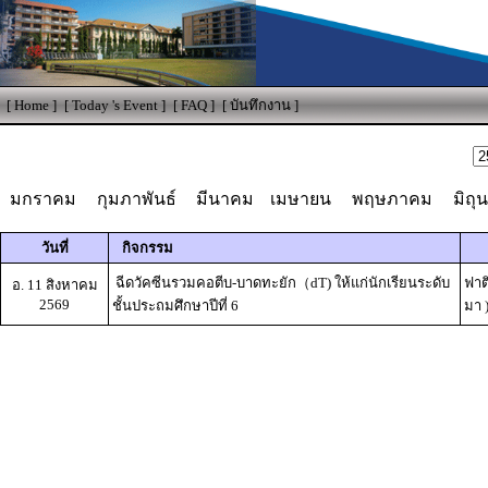
[
Home
]
[
Today 's Event
]
[
FAQ
]
[
บันทึกงาน
]
มกราคม
กุมภาพันธ์
มีนาคม
เมษายน
พฤษภาคม
มิถุ
วันที่
กิจกรรม
ฉีดวัคซีนรวมคอตีบ-บาดทะยัก（dT) ให้แก่นักเรียนระดับ
ฟาต
อ. 11 สิงหาคม
2569
ชั้นประถมศึกษาปีที่ 6
มา 